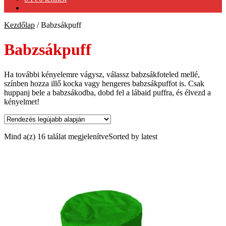
Kezdőlap
/
Babzsákpuff
Babzsákpuff
Ha további kényelemre vágysz, válassz babzsákfoteled mellé,
színben hozza illő kocka vagy hengeres babzsákpuffot is. ‎Csak
huppanj bele a babzsákodba, dobd fel a lábaid puffra, és élvezd a
kényelmet!
Mind a(z) 16 találat megjelenítve
Sorted by latest