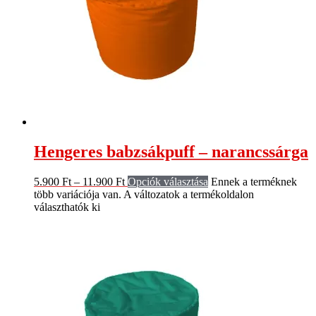
Hengeres babzsákpuff – narancssárga
5.900
Ft
–
11.900
Ft
Opciók választása
Ennek a terméknek
több variációja van. A változatok a termékoldalon
választhatók ki