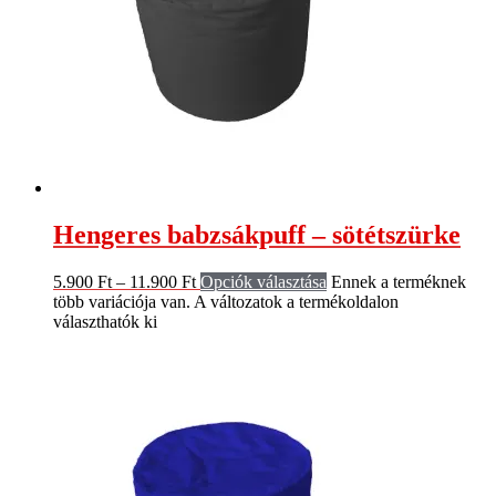
Hengeres babzsákpuff – sötétszürke
5.900
Ft
–
11.900
Ft
Opciók választása
Ennek a terméknek
több variációja van. A változatok a termékoldalon
választhatók ki