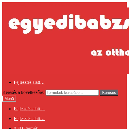
Ugrás a navigációhoz
Kilépés a tartalomba
Fejlesztés alatt…
Keresés a következőre:
Keresés
Menü
Fejlesztés alatt…
Fejlesztés alatt…
0
Ft
0 termék