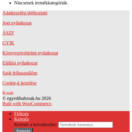
Nincsenek termékkategóriák.
Adatkezelési tájékoztató
Jogi nyilatkozat
ÁSZF
GYIK
Környezetvédelmi nyilatkozat
Elállási nyilatkozat
Saját felhasználóm
Cookie-k kezelése
Kosár
© egyedibabzsak.hu 2026
Built with WooCommerce
.
Fiókom
Keresés
Keresés a következőre:
Keresés