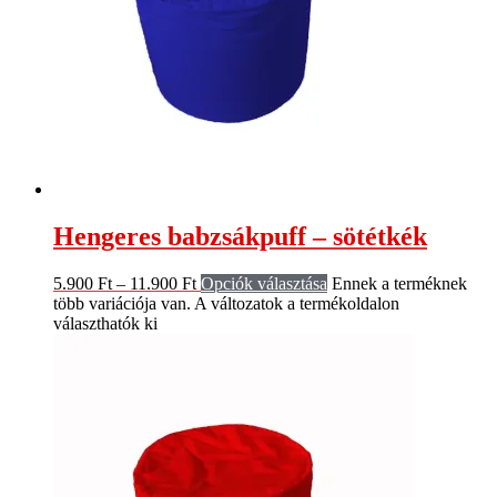
Hengeres babzsákpuff – sötétkék
5.900
Ft
–
11.900
Ft
Opciók választása
Ennek a terméknek
több variációja van. A változatok a termékoldalon
választhatók ki