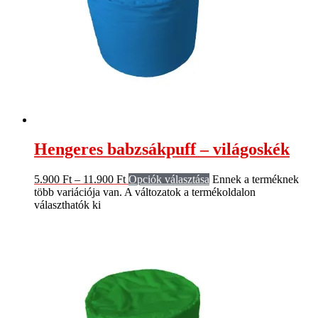
Hengeres babzsákpuff – világoskék
5.900
Ft
–
11.900
Ft
Opciók választása
Ennek a terméknek
több variációja van. A változatok a termékoldalon
választhatók ki