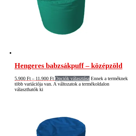
Hengeres babzsákpuff – középzöld
5.900
Ft
–
11.900
Ft
Opciók választása
Ennek a terméknek
több variációja van. A változatok a termékoldalon
választhatók ki