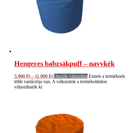
Hengeres babzsákpuff – navykék
5.900
Ft
–
11.900
Ft
Opciók választása
Ennek a terméknek
több variációja van. A változatok a termékoldalon
választhatók ki