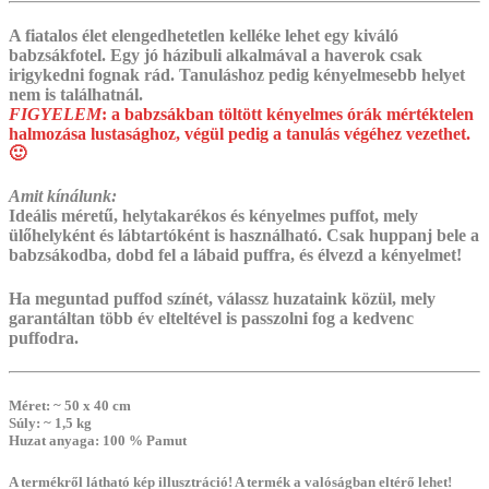
A fiatalos élet elengedhetetlen kelléke lehet egy kiváló
babzsákfotel. Egy jó házibuli alkalmával a haverok csak
irigykedni fognak rád. Tanuláshoz pedig kényelmesebb helyet
nem is találhatnál.
FIGYELEM
:
a babzsákban töltött kényelmes órák mértéktelen
halmozása lustasághoz, végül pedig a tanulás végéhez vezethet.
🙂
Amit kínálunk:
Ideális méretű, helytakarékos és kényelmes puffot, mely
ülőhelyként és lábtartóként is használható.
‎Csak huppanj bele a
babzsákodba, dobd fel a lábaid puffra, és élvezd a kényelmet!
Ha meguntad puffod színét, válassz huzataink közül, mely
garantáltan több év elteltével is passzolni fog a kedvenc
puffodra.
Méret
: ~ 50 x 40 cm
Súly
: ~ 1,5 kg
Huzat anyaga
: 100 % Pamut
A termékről látható kép illusztráció! A termék a valóságban eltérő lehet!