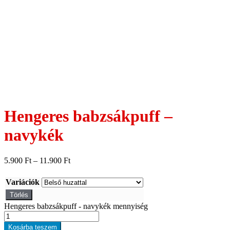
Hengeres babzsákpuff –
navykék
5.900
Ft
–
11.900
Ft
Variációk
Törlés
Hengeres babzsákpuff - navykék mennyiség
Kosárba teszem