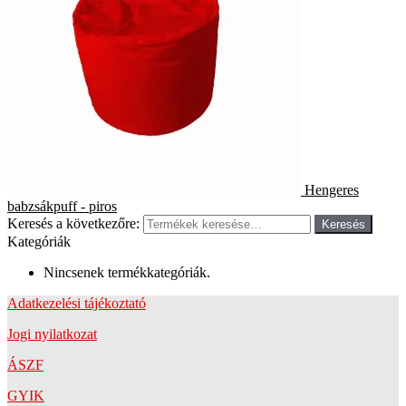
Hengeres
babzsákpuff - piros
Keresés a következőre:
Keresés
Kategóriák
Nincsenek termékkategóriák.
Adatkezelési tájékoztató
Jogi nyilatkozat
ÁSZF
GYIK