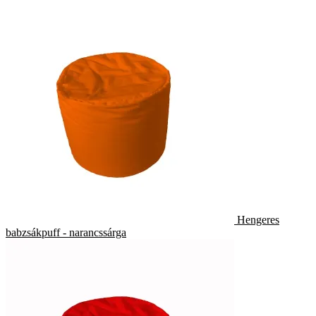
Hengeres
babzsákpuff - narancssárga