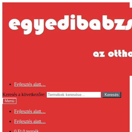
Ugrás a navigációhoz
Kilépés a tartalomba
Fejlesztés alatt…
Keresés a következőre:
Keresés
Menü
Fejlesztés alatt…
Fejlesztés alatt…
0
Ft
0 termék