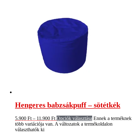
Hengeres babzsákpuff – sötétkék
5.900
Ft
–
11.900
Ft
Opciók választása
Ennek a terméknek
több variációja van. A változatok a termékoldalon
választhatók ki