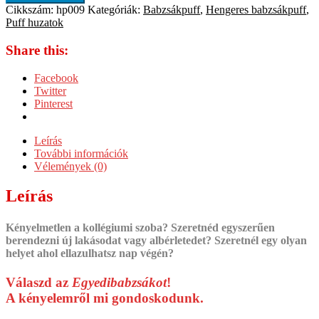
Cikkszám:
hp009
Kategóriák:
Babzsákpuff
,
Hengeres babzsákpuff
,
Puff huzatok
Share this:
Facebook
Twitter
Pinterest
Leírás
További információk
Vélemények (0)
Leírás
Kényelmetlen a kollégiumi szoba? Szeretnéd egyszerűen
berendezni új lakásodat vagy albérletedet? Szeretnél egy olyan
helyet ahol ellazulhatsz nap végén?
Válaszd az
Egyedibabzsákot
!
A kényelemről mi gondoskodunk.