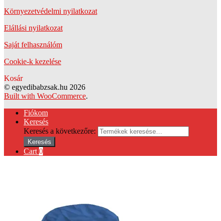
Környezetvédelmi nyilatkozat
Elállási nyilatkozat
Saját felhasználóm
Cookie-k kezelése
Kosár
© egyedibabzsak.hu 2026
Built with WooCommerce
.
Fiókom
Keresés
Keresés a következőre:
Keresés
Cart
0