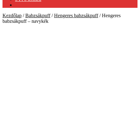
Kezdőlap
/
Babzsákpuff
/
Hengeres babzsákpuff
/
Hengeres
babzsákpuff – navykék