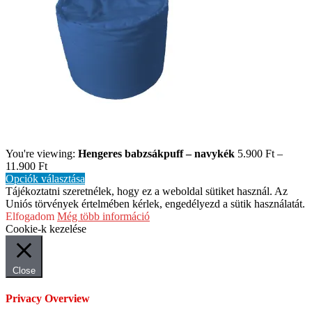
You're viewing:
Hengeres babzsákpuff – navykék
5.900
Ft
–
11.900
Ft
Opciók választása
Tájékoztatni szeretnélek, hogy ez a weboldal sütiket használ. Az
Uniós törvények értelmében kérlek, engedélyezd a sütik használatát.
Elfogadom
Még több információ
Cookie-k kezelése
Close
Privacy Overview