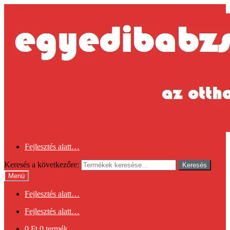
Ugrás a navigációhoz
Kilépés a tartalomba
Fejlesztés alatt…
Keresés a következőre:
Keresés
Menü
Fejlesztés alatt…
Fejlesztés alatt…
0
Ft
0 termék