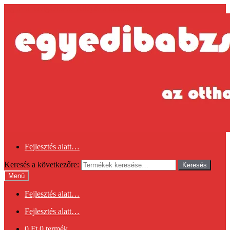
Ugrás a navigációhoz
Kilépés a tartalomba
Fejlesztés alatt…
Keresés a következőre:
Keresés
Menü
Fejlesztés alatt…
Fejlesztés alatt…
0
Ft
0 termék