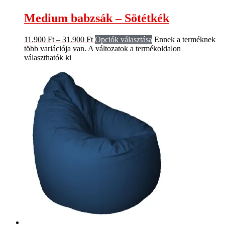
Medium babzsák – Sötétkék
11.900
Ft
–
31.900
Ft
Opciók választása
Ennek a terméknek
több variációja van. A változatok a termékoldalon
választhatók ki