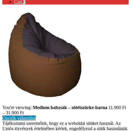
Cart
0
You're viewing:
Medium babzsák – sötétszürke-barna
11.900
Ft
–
31.900
Ft
Opciók választása
Tájékoztatni szeretnélek, hogy ez a weboldal sütiket használ. Az
Uniós törvények értelmében kérlek, engedélyezd a sütik használatát.