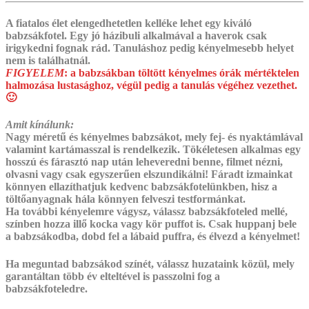
A fiatalos élet elengedhetetlen kelléke lehet egy kiváló
babzsákfotel. Egy jó házibuli alkalmával a haverok csak
irigykedni fognak rád. Tanuláshoz pedig kényelmesebb helyet
nem is találhatnál.
FIGYELEM
:
a babzsákban töltött kényelmes órák mértéktelen
halmozása lustasághoz, végül pedig a tanulás végéhez vezethet.
🙂
Amit kínálunk:
Nagy méretű és kényelmes babzsákot, mely fej- és nyaktámlával
valamint kartámasszal is rendelkezik. Tökéletesen alkalmas egy
hosszú és fárasztó nap után leheveredni benne, filmet nézni,
olvasni vagy csak egyszerűen elszundikálni! Fáradt izmainkat
könnyen ellazíthatjuk kedvenc babzsákfotelünkben, hisz a
töltőanyagnak hála könnyen felveszi testformánkat.
Ha további kényelemre vágysz, válassz babzsákfoteled mellé,
színben hozza illő kocka vagy kör puffot is. ‎Csak huppanj bele
a babzsákodba, dobd fel a lábaid puffra, és élvezd a kényelmet!
Ha meguntad babzsákod színét, válassz huzataink közül, mely
garantáltan több év elteltével is passzolni fog a
babzsákfoteledre.