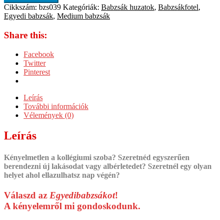
Cikkszám:
bzs039
Kategóriák:
Babzsák huzatok
,
Babzsákfotel
,
Egyedi babzsák
,
Medium babzsák
Share this:
Facebook
Twitter
Pinterest
Leírás
További információk
Vélemények (0)
Leírás
Kényelmetlen a kollégiumi szoba? Szeretnéd egyszerűen
berendezni új lakásodat vagy albérletedet? Szeretnél egy olyan
helyet ahol ellazulhatsz nap végén?
Válaszd az
Egyedibabzsákot
!
A kényelemről mi gondoskodunk.