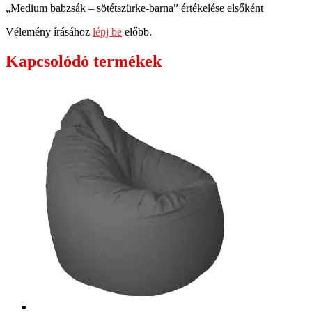
„Medium babzsák – sötétszürke-barna” értékelése elsőként
Vélemény írásához
lépj be
előbb.
Kapcsolódó termékek