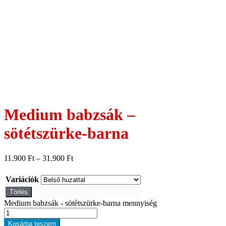
Medium babzsák –
sötétszürke-barna
11.900
Ft
–
31.900
Ft
Variációk
Törlés
Medium babzsák - sötétszürke-barna mennyiség
Kosárba teszem