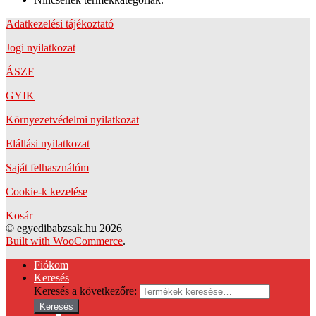
Adatkezelési tájékoztató
Jogi nyilatkozat
ÁSZF
GYIK
Környezetvédelmi nyilatkozat
Elállási nyilatkozat
Saját felhasználóm
Cookie-k kezelése
Kosár
© egyedibabzsak.hu 2026
Built with WooCommerce
.
Fiókom
Keresés
Keresés a következőre:
Keresés