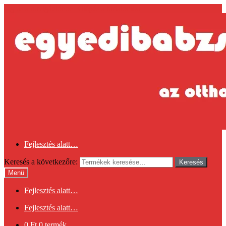
Ugrás a navigációhoz
Kilépés a tartalomba
Fejlesztés alatt…
Keresés a következőre:
Keresés
Menü
Fejlesztés alatt…
Fejlesztés alatt…
0
Ft
0 termék