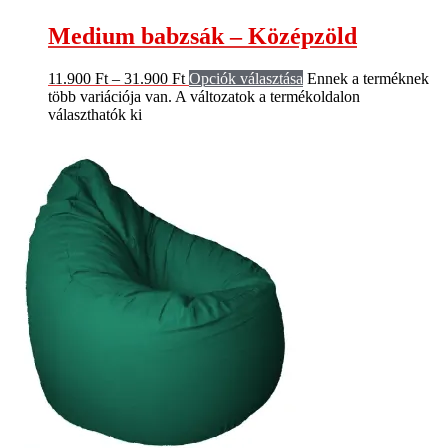
Medium babzsák – Középzöld
11.900
Ft
–
31.900
Ft
Opciók választása
Ennek a terméknek
több variációja van. A változatok a termékoldalon
választhatók ki