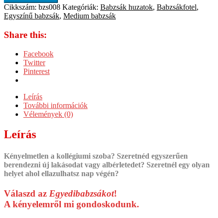
Cikkszám:
bzs008
Kategóriák:
Babzsák huzatok
,
Babzsákfotel
,
Egyszínű babzsák
,
Medium babzsák
Share this:
Facebook
Twitter
Pinterest
Leírás
További információk
Vélemények (0)
Leírás
Kényelmetlen a kollégiumi szoba? Szeretnéd egyszerűen
berendezni új lakásodat vagy albérletedet? Szeretnél egy olyan
helyet ahol ellazulhatsz nap végén?
Válaszd az
Egyedibabzsákot
!
A kényelemről mi gondoskodunk.