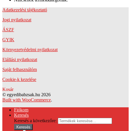
Adatkezelési tájékoztató
Jogi nyilatkozat
ÁSZF
GYIK
Környezetvédelmi nyilatkozat
Elállási nyilatkozat
Saját felhasználóm
Cookie-k kezelése
Kosár
© egyedibabzsak.hu 2026
Built with WooCommerce
.
Fiókom
Keresés
Keresés a következőre:
Keresés