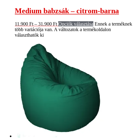
Medium babzsák – citrom-barna
11.900
Ft
–
31.900
Ft
Opciók választása
Ennek a terméknek
több variációja van. A változatok a termékoldalon
választhatók ki