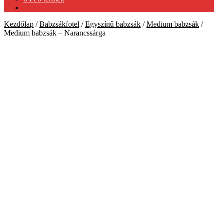
Kezdőlap
/
Babzsákfotel
/
Egyszínű babzsák
/
Medium babzsák
/
Medium babzsák – Narancssárga