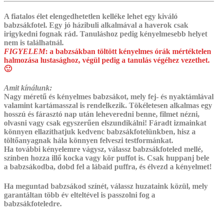
A fiatalos élet elengedhetetlen kelléke lehet egy kiváló
babzsákfotel. Egy jó házibuli alkalmával a haverok csak
irigykedni fognak rád. Tanuláshoz pedig kényelmesebb helyet
nem is találhatnál.
FIGYELEM
:
a babzsákban töltött kényelmes órák mértéktelen
halmozása lustasághoz, végül pedig a tanulás végéhez vezethet.
🙂
Amit kínálunk:
Nagy méretű és kényelmes babzsákot, mely fej- és nyaktámlával
valamint kartámasszal is rendelkezik. Tökéletesen alkalmas egy
hosszú és fárasztó nap után leheveredni benne, filmet nézni,
olvasni vagy csak egyszerűen elszundikálni! Fáradt izmainkat
könnyen ellazíthatjuk kedvenc babzsákfotelünkben, hisz a
töltőanyagnak hála könnyen felveszi testformánkat.
Ha további kényelemre vágysz, válassz babzsákfoteled mellé,
színben hozza illő kocka vagy kör puffot is. ‎Csak huppanj bele
a babzsákodba, dobd fel a lábaid puffra, és élvezd a kényelmet!
Ha meguntad babzsákod színét, válassz huzataink közül, mely
garantáltan több év elteltével is passzolni fog a
babzsákfoteledre.