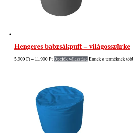
Hengeres babzsákpuff – világosszürke
5.900
Ft
–
11.900
Ft
Opciók választása
Ennek a terméknek több 