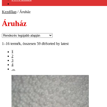
Kezdőlap
/
Áruház
Áruház
1–16 termék, összesen 59 db
Sorted by latest
1
2
3
4
→