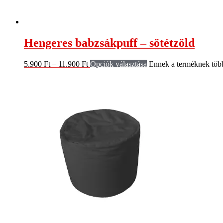
Hengeres babzsákpuff – sötétzöld
5.900
Ft
–
11.900
Ft
Opciók választása
Ennek a terméknek több 