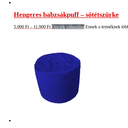
Hengeres babzsákpuff – sötétszürke
5.900
Ft
–
11.900
Ft
Opciók választása
Ennek a terméknek több 