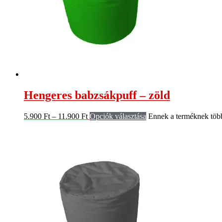
Hengeres babzsákpuff – zöld
5.900
Ft
–
11.900
Ft
Opciók választása
Ennek a terméknek több 