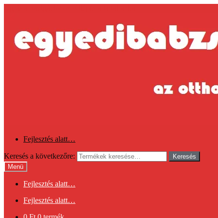
Ugrás a navigációhoz
Kilépés a tartalomba
Fejlesztés alatt…
Keresés a következőre:
Keresés
Menü
Fejlesztés alatt…
Fejlesztés alatt…
0
Ft
0 termék