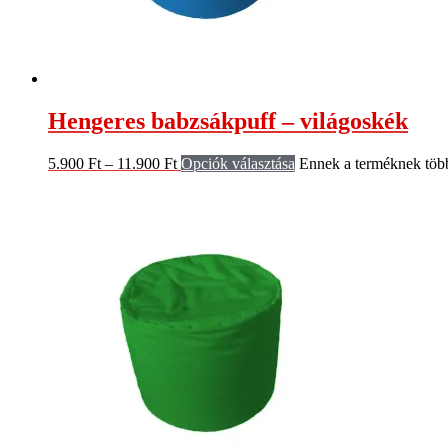
Hengeres babzsákpuff – világoskék
5.900
Ft
–
11.900
Ft
Opciók választása
Ennek a terméknek több 