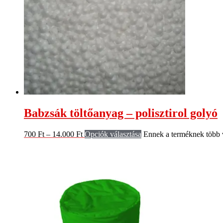
Babzsák töltőanyag – polisztirol golyó
700
Ft
–
14.000
Ft
Opciók választása
Ennek a terméknek több v