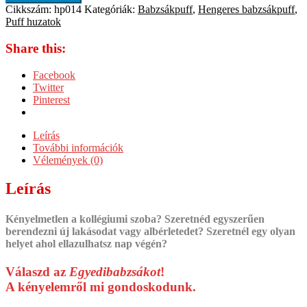
Cikkszám:
hp014
Kategóriák:
Babzsákpuff
,
Hengeres babzsákpuff
,
Puff huzatok
Share this:
Facebook
Twitter
Pinterest
Leírás
További információk
Vélemények (0)
Leírás
Kényelmetlen a kollégiumi szoba? Szeretnéd egyszerűen
berendezni új lakásodat vagy albérletedet? Szeretnél egy olyan
helyet ahol ellazulhatsz nap végén?
Válaszd az
Egyedibabzsákot
!
A kényelemről mi gondoskodunk.