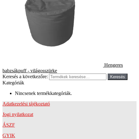
Hengeres
babzsákpuff - világosszürke
Keresés a következőre:
Keresés
Kategóriák
Nincsenek termékkategóriák.
Adatkezelési tájékoztató
Jogi nyilatkozat
ÁSZF
GYIK