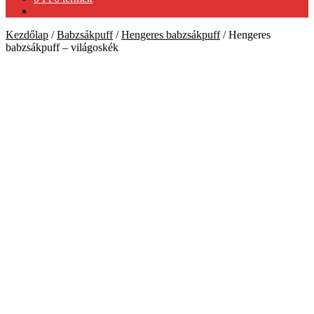
Kezdőlap
/
Babzsákpuff
/
Hengeres babzsákpuff
/
Hengeres
babzsákpuff – világoskék