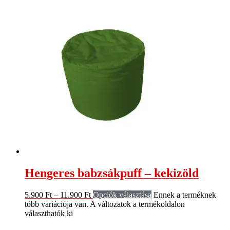
Hengeres babzsákpuff – kekizöld
5.900
Ft
–
11.900
Ft
Opciók választása
Ennek a terméknek
több variációja van. A változatok a termékoldalon
választhatók ki