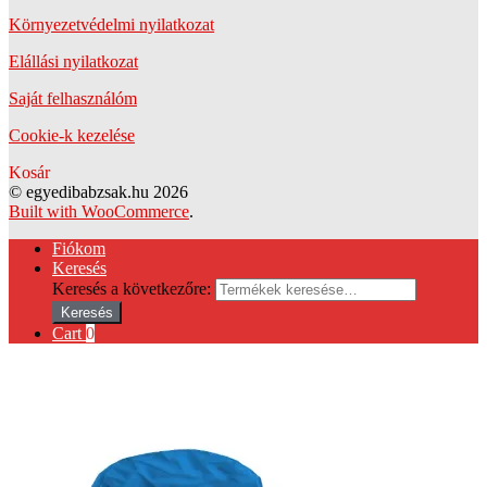
Környezetvédelmi nyilatkozat
Elállási nyilatkozat
Saját felhasználóm
Cookie-k kezelése
Kosár
© egyedibabzsak.hu 2026
Built with WooCommerce
.
Fiókom
Keresés
Keresés a következőre:
Keresés
Cart
0