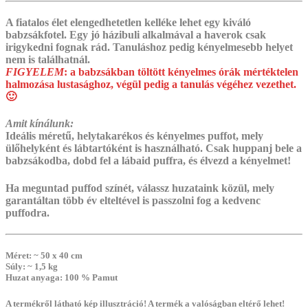
A fiatalos élet elengedhetetlen kelléke lehet egy kiváló
babzsákfotel. Egy jó házibuli alkalmával a haverok csak
irigykedni fognak rád. Tanuláshoz pedig kényelmesebb helyet
nem is találhatnál.
FIGYELEM
:
a babzsákban töltött kényelmes órák mértéktelen
halmozása lustasághoz, végül pedig a tanulás végéhez vezethet.
🙂
Amit kínálunk:
Ideális méretű, helytakarékos és kényelmes puffot, mely
ülőhelyként és lábtartóként is használható.
‎Csak huppanj bele a
babzsákodba, dobd fel a lábaid puffra, és élvezd a kényelmet!
Ha meguntad puffod színét, válassz huzataink közül, mely
garantáltan több év elteltével is passzolni fog a kedvenc
puffodra.
Méret
: ~ 50 x 40 cm
Súly
: ~ 1,5 kg
Huzat anyaga
: 100 % Pamut
A termékről látható kép illusztráció! A termék a valóságban eltérő lehet!