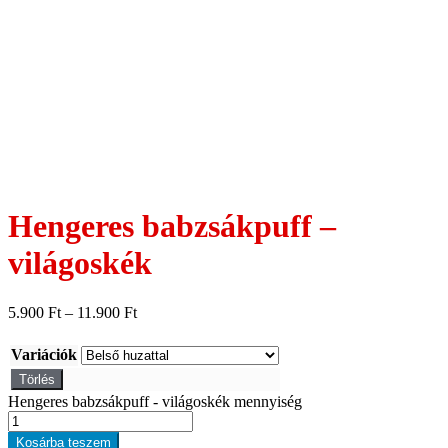
Hengeres babzsákpuff –
világoskék
5.900
Ft
–
11.900
Ft
Variációk
Törlés
Hengeres babzsákpuff - világoskék mennyiség
Kosárba teszem