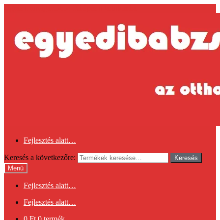
Ugrás a navigációhoz
Kilépés a tartalomba
Fejlesztés alatt…
Keresés a következőre:
Keresés
Menü
Fejlesztés alatt…
Fejlesztés alatt…
0
Ft
0 termék