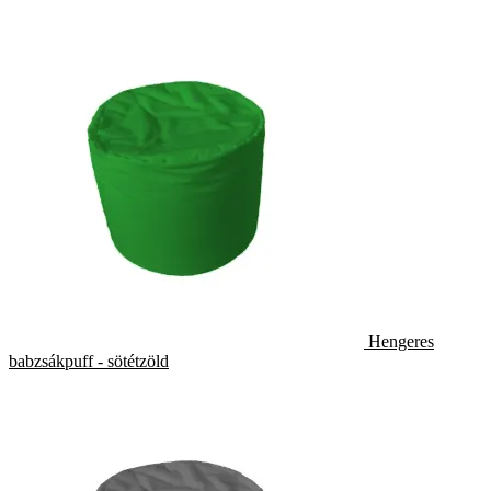
Hengeres
babzsákpuff - sötétzöld