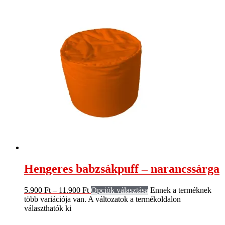
Hengeres babzsákpuff – narancssárga
5.900
Ft
–
11.900
Ft
Opciók választása
Ennek a terméknek
több variációja van. A változatok a termékoldalon
választhatók ki