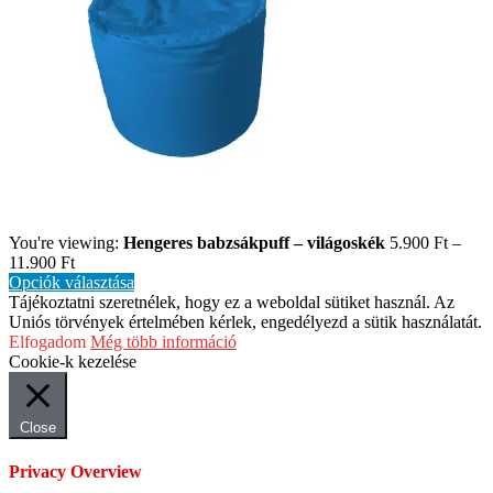
You're viewing:
Hengeres babzsákpuff – világoskék
5.900
Ft
–
11.900
Ft
Opciók választása
Tájékoztatni szeretnélek, hogy ez a weboldal sütiket használ. Az
Uniós törvények értelmében kérlek, engedélyezd a sütik használatát.
Elfogadom
Még több információ
Cookie-k kezelése
Close
Privacy Overview