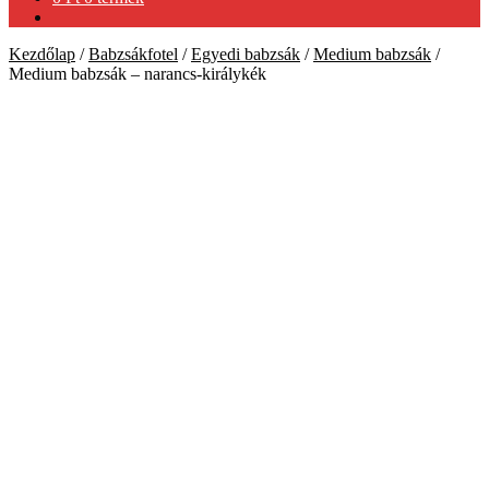
Kezdőlap
/
Babzsákfotel
/
Egyedi babzsák
/
Medium babzsák
/
Medium babzsák – narancs-királykék