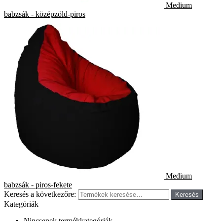
Medium
babzsák - középzöld-piros
Medium
babzsák - piros-fekete
Keresés a következőre:
Keresés
Kategóriák
Nincsenek termékkategóriák.