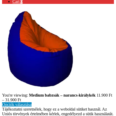
Cart
0
You're viewing:
Medium babzsák – narancs-királykék
11.900
Ft
–
31.900
Ft
Opciók választása
Tájékoztatni szeretnélek, hogy ez a weboldal sütiket használ. Az
Uniós törvények értelmében kérlek, engedélyezd a sütik használatát.