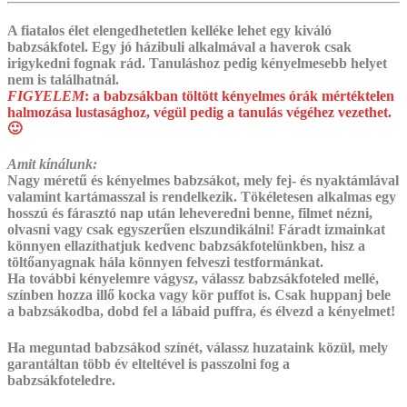
A fiatalos élet elengedhetetlen kelléke lehet egy kiváló
babzsákfotel. Egy jó házibuli alkalmával a haverok csak
irigykedni fognak rád. Tanuláshoz pedig kényelmesebb helyet
nem is találhatnál.
FIGYELEM
:
a babzsákban töltött kényelmes órák mértéktelen
halmozása lustasághoz, végül pedig a tanulás végéhez vezethet.
🙂
Amit kínálunk:
Nagy méretű és kényelmes babzsákot, mely fej- és nyaktámlával
valamint kartámasszal is rendelkezik. Tökéletesen alkalmas egy
hosszú és fárasztó nap után leheveredni benne, filmet nézni,
olvasni vagy csak egyszerűen elszundikálni! Fáradt izmainkat
könnyen ellazíthatjuk kedvenc babzsákfotelünkben, hisz a
töltőanyagnak hála könnyen felveszi testformánkat.
Ha további kényelemre vágysz, válassz babzsákfoteled mellé,
színben hozza illő kocka vagy kör puffot is. ‎Csak huppanj bele
a babzsákodba, dobd fel a lábaid puffra, és élvezd a kényelmet!
Ha meguntad babzsákod színét, válassz huzataink közül, mely
garantáltan több év elteltével is passzolni fog a
babzsákfoteledre.