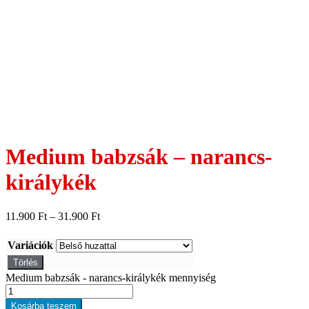
Medium babzsák – narancs-
királykék
11.900
Ft
–
31.900
Ft
Variációk
Törlés
Medium babzsák - narancs-királykék mennyiség
Kosárba teszem