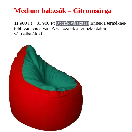
Medium babzsák – Citromsárga
11.900
Ft
–
31.900
Ft
Opciók választása
Ennek a terméknek
több variációja van. A változatok a termékoldalon
választhatók ki