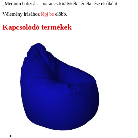
„Medium babzsák – narancs-királykék” értékelése elsőként
Vélemény írásához
lépj be
előbb.
Kapcsolódó termékek