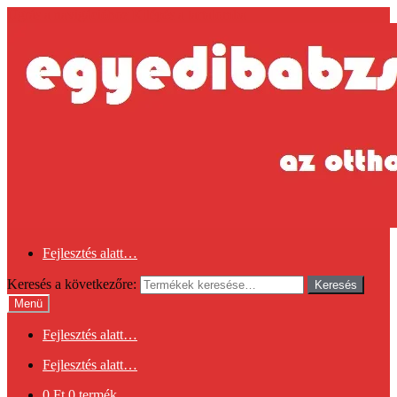
Ugrás a navigációhoz
Kilépés a tartalomba
Fejlesztés alatt…
Keresés a következőre:
Keresés
Menü
Fejlesztés alatt…
Fejlesztés alatt…
0
Ft
0 termék