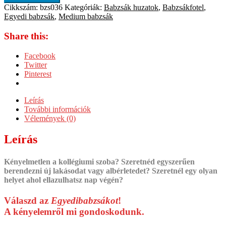
Cikkszám:
bzs036
Kategóriák:
Babzsák huzatok
,
Babzsákfotel
,
Egyedi babzsák
,
Medium babzsák
Share this:
Facebook
Twitter
Pinterest
Leírás
További információk
Vélemények (0)
Leírás
Kényelmetlen a kollégiumi szoba? Szeretnéd egyszerűen
berendezni új lakásodat vagy albérletedet? Szeretnél egy olyan
helyet ahol ellazulhatsz nap végén?
Válaszd az
Egyedibabzsákot
!
A kényelemről mi gondoskodunk.