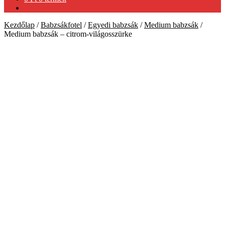
Kezdőlap
/
Babzsákfotel
/
Egyedi babzsák
/
Medium babzsák
/
Medium babzsák – citrom-világosszürke