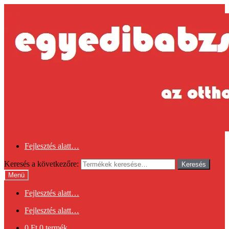
Ugrás a navigációhoz
Kilépés a tartalomba
Fejlesztés alatt…
Keresés a következőre:
Keresés
Menü
Fejlesztés alatt…
Fejlesztés alatt…
0
Ft
0 termék