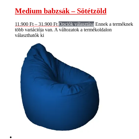
Medium babzsák – Sötétzöld
11.900
Ft
–
31.900
Ft
Opciók választása
Ennek a terméknek
több variációja van. A változatok a termékoldalon
választhatók ki