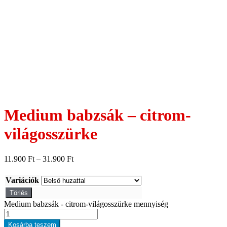
Medium babzsák – citrom-
világosszürke
11.900
Ft
–
31.900
Ft
Variációk
Törlés
Medium babzsák - citrom-világosszürke mennyiség
Kosárba teszem