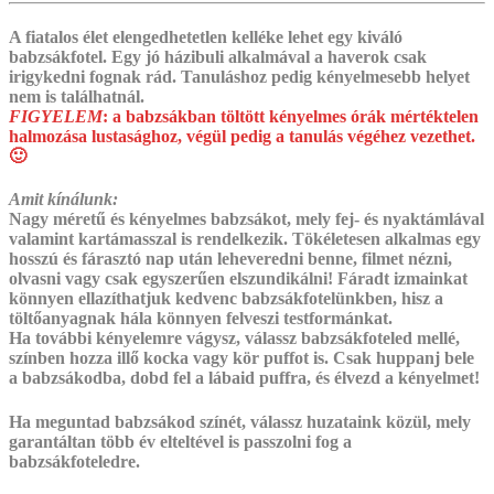
A fiatalos élet elengedhetetlen kelléke lehet egy kiváló
babzsákfotel. Egy jó házibuli alkalmával a haverok csak
irigykedni fognak rád. Tanuláshoz pedig kényelmesebb helyet
nem is találhatnál.
FIGYELEM
:
a babzsákban töltött kényelmes órák mértéktelen
halmozása lustasághoz, végül pedig a tanulás végéhez vezethet.
🙂
Amit kínálunk:
Nagy méretű és kényelmes babzsákot, mely fej- és nyaktámlával
valamint kartámasszal is rendelkezik. Tökéletesen alkalmas egy
hosszú és fárasztó nap után leheveredni benne, filmet nézni,
olvasni vagy csak egyszerűen elszundikálni! Fáradt izmainkat
könnyen ellazíthatjuk kedvenc babzsákfotelünkben, hisz a
töltőanyagnak hála könnyen felveszi testformánkat.
Ha további kényelemre vágysz, válassz babzsákfoteled mellé,
színben hozza illő kocka vagy kör puffot is. ‎Csak huppanj bele
a babzsákodba, dobd fel a lábaid puffra, és élvezd a kényelmet!
Ha meguntad babzsákod színét, válassz huzataink közül, mely
garantáltan több év elteltével is passzolni fog a
babzsákfoteledre.