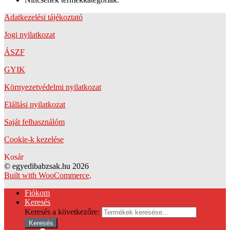
Adatkezelési tájékoztató
Jogi nyilatkozat
ÁSZF
GYIK
Környezetvédelmi nyilatkozat
Elállási nyilatkozat
Saját felhasználóm
Cookie-k kezelése
Kosár
© egyedibabzsak.hu 2026
Built with WooCommerce
.
Fiókom
Keresés
Keresés a következőre:
Keresés