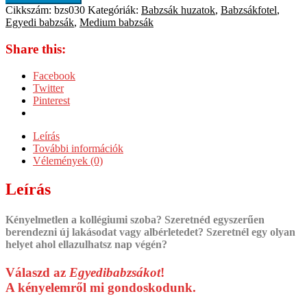
Cikkszám:
bzs030
Kategóriák:
Babzsák huzatok
,
Babzsákfotel
,
Egyedi babzsák
,
Medium babzsák
Share this:
Facebook
Twitter
Pinterest
Leírás
További információk
Vélemények (0)
Leírás
Kényelmetlen a kollégiumi szoba? Szeretnéd egyszerűen
berendezni új lakásodat vagy albérletedet? Szeretnél egy olyan
helyet ahol ellazulhatsz nap végén?
Válaszd az
Egyedibabzsákot
!
A kényelemről mi gondoskodunk.