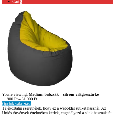
Cart
0
You're viewing:
Medium babzsák – citrom-világosszürke
11.900
Ft
–
31.900
Ft
Opciók választása
Tájékoztatni szeretnélek, hogy ez a weboldal sütiket használ. Az
Uniós törvények értelmében kérlek, engedélyezd a sütik használatát.