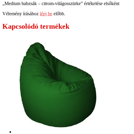
„Medium babzsák – citrom-világosszürke” értékelése elsőként
Vélemény írásához
lépj be
előbb.
Kapcsolódó termékek