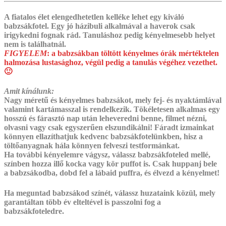
A fiatalos élet elengedhetetlen kelléke lehet egy kiváló
babzsákfotel. Egy jó házibuli alkalmával a haverok csak
irigykedni fognak rád. Tanuláshoz pedig kényelmesebb helyet
nem is találhatnál.
FIGYELEM
:
a babzsákban töltött kényelmes órák mértéktelen
halmozása lustasághoz, végül pedig a tanulás végéhez vezethet.
🙂
Amit kínálunk:
Nagy méretű és kényelmes babzsákot, mely fej- és nyaktámlával
valamint kartámasszal is rendelkezik. Tökéletesen alkalmas egy
hosszú és fárasztó nap után leheveredni benne, filmet nézni,
olvasni vagy csak egyszerűen elszundikálni! Fáradt izmainkat
könnyen ellazíthatjuk kedvenc babzsákfotelünkben, hisz a
töltőanyagnak hála könnyen felveszi testformánkat.
Ha további kényelemre vágysz, válassz babzsákfoteled mellé,
színben hozza illő kocka vagy kör puffot is. ‎Csak huppanj bele
a babzsákodba, dobd fel a lábaid puffra, és élvezd a kényelmet!
Ha meguntad babzsákod színét, válassz huzataink közül, mely
garantáltan több év elteltével is passzolni fog a
babzsákfoteledre.