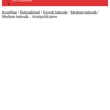
Kezdőlap
/
Babzsákfotel
/
Egyedi babzsák
/
Medium babzsák
/
Medium babzsák – középzöld-piros