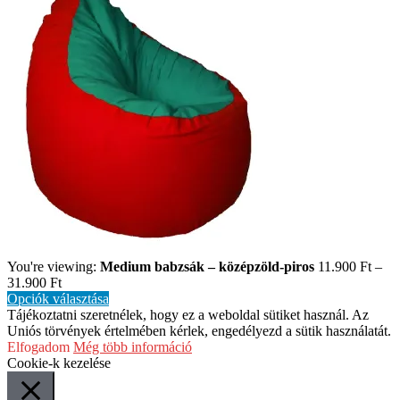
You're viewing:
Medium babzsák – középzöld-piros
11.900
Ft
–
31.900
Ft
Opciók választása
Tájékoztatni szeretnélek, hogy ez a weboldal sütiket használ. Az
Uniós törvények értelmében kérlek, engedélyezd a sütik használatát.
Elfogadom
Még több információ
Cookie-k kezelése