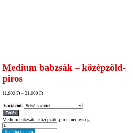
Medium babzsák – középzöld-
piros
11.900
Ft
–
31.900
Ft
Variációk
Törlés
Medium babzsák - középzöld-piros mennyiség
Kosárba teszem