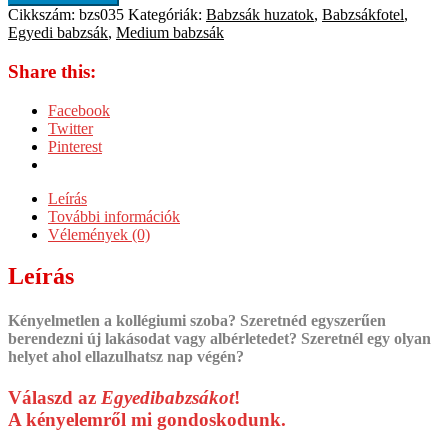
Cikkszám:
bzs035
Kategóriák:
Babzsák huzatok
,
Babzsákfotel
,
Egyedi babzsák
,
Medium babzsák
Share this:
Facebook
Twitter
Pinterest
Leírás
További információk
Vélemények (0)
Leírás
Kényelmetlen a kollégiumi szoba? Szeretnéd egyszerűen
berendezni új lakásodat vagy albérletedet? Szeretnél egy olyan
helyet ahol ellazulhatsz nap végén?
Válaszd az
Egyedibabzsákot
!
A kényelemről mi gondoskodunk.