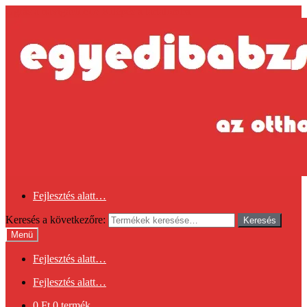
Ugrás a navigációhoz
Kilépés a tartalomba
Fejlesztés alatt…
Keresés a következőre:
Keresés
Menü
Fejlesztés alatt…
Fejlesztés alatt…
0
Ft
0 termék