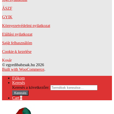
ÁSZF
GYIK
Környezetvédelmi nyilatkozat
Elállási nyilatkozat
Saját felhasználóm
Cookie-k kezelése
Kosár
© egyedibabzsak.hu 2026
Built with WooCommerce
.
Fiókom
Keresés
Keresés a következőre:
Keresés
Cart
0