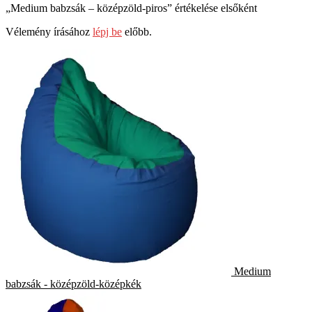
„Medium babzsák – középzöld-piros” értékelése elsőként
Vélemény írásához
lépj be
előbb.
Medium
babzsák - középzöld-középkék