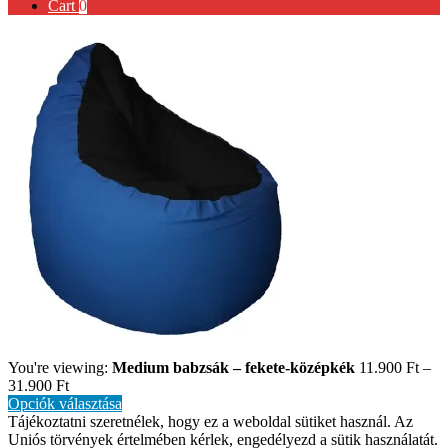
Cart
0
You're viewing:
Medium babzsák – fekete-középkék
11.900
Ft
–
31.900
Ft
Opciók választása
Tájékoztatni szeretnélek, hogy ez a weboldal sütiket használ. Az
Uniós törvények értelmében kérlek, engedélyezd a sütik használatát.