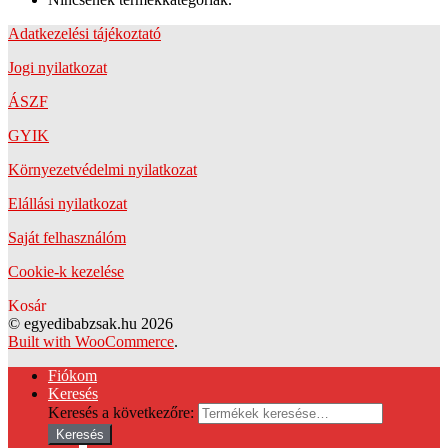
Adatkezelési tájékoztató
Jogi nyilatkozat
ÁSZF
GYIK
Környezetvédelmi nyilatkozat
Elállási nyilatkozat
Saját felhasználóm
Cookie-k kezelése
Kosár
© egyedibabzsak.hu 2026
Built with WooCommerce
.
Fiókom
Keresés
Keresés a következőre:
Keresés