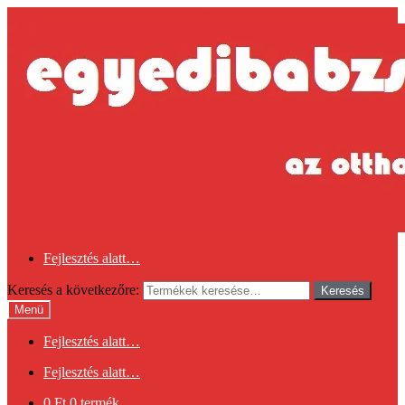
Ugrás a navigációhoz
Kilépés a tartalomba
Fejlesztés alatt…
Keresés a következőre:
Keresés
Menü
Fejlesztés alatt…
Fejlesztés alatt…
0
Ft
0 termék