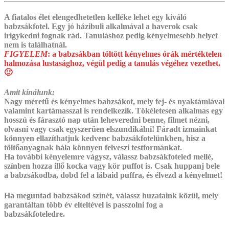
A fiatalos élet elengedhetetlen kelléke lehet egy kiváló
babzsákfotel. Egy jó házibuli alkalmával a haverok csak
irigykedni fognak rád. Tanuláshoz pedig kényelmesebb helyet
nem is találhatnál.
FIGYELEM
:
a babzsákban töltött kényelmes órák mértéktelen
halmozása lustasághoz, végül pedig a tanulás végéhez vezethet.
🙂
Amit kínálunk:
Nagy méretű és kényelmes babzsákot, mely fej- és nyaktámlával
valamint kartámasszal is rendelkezik. Tökéletesen alkalmas egy
hosszú és fárasztó nap után leheveredni benne, filmet nézni,
olvasni vagy csak egyszerűen elszundikálni! Fáradt izmainkat
könnyen ellazíthatjuk kedvenc babzsákfotelünkben, hisz a
töltőanyagnak hála könnyen felveszi testformánkat.
Ha további kényelemre vágysz, válassz babzsákfoteled mellé,
színben hozza illő kocka vagy kör puffot is. ‎Csak huppanj bele
a babzsákodba, dobd fel a lábaid puffra, és élvezd a kényelmet!
Ha meguntad babzsákod színét, válassz huzataink közül, mely
garantáltan több év elteltével is passzolni fog a
babzsákfoteledre.