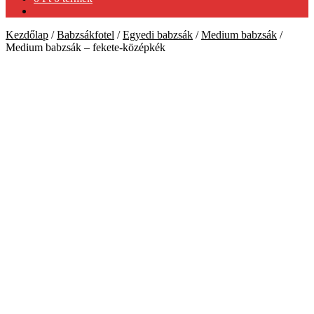
Kezdőlap
/
Babzsákfotel
/
Egyedi babzsák
/
Medium babzsák
/
Medium babzsák – fekete-középkék