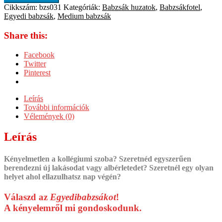
Cikkszám:
bzs031
Kategóriák:
Babzsák huzatok
,
Babzsákfotel
,
Egyedi babzsák
,
Medium babzsák
Share this:
Facebook
Twitter
Pinterest
Leírás
További információk
Vélemények (0)
Leírás
Kényelmetlen a kollégiumi szoba? Szeretnéd egyszerűen
berendezni új lakásodat vagy albérletedet? Szeretnél egy olyan
helyet ahol ellazulhatsz nap végén?
Válaszd az
Egyedibabzsákot
!
A kényelemről mi gondoskodunk.