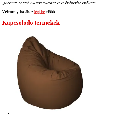
„Medium babzsák – fekete-középkék” értékelése elsőként
Vélemény írásához
lépj be
előbb.
Kapcsolódó termékek