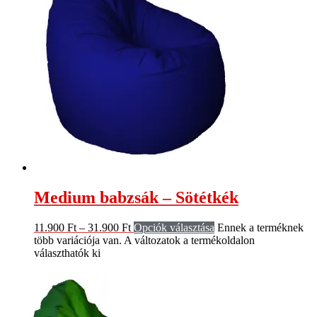
Medium babzsák – Sötétkék
11.900
Ft
–
31.900
Ft
Opciók választása
Ennek a terméknek
több variációja van. A változatok a termékoldalon
választhatók ki