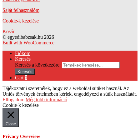
Saját felhasználóm
Cookie-k kezelése
Kosár
© egyedibabzsak.hu 2026
Built with WooCommerce
.
Fiókom
Keresés
Keresés a következőre:
Keresés
Cart
0
Tájékoztatni szeretnélek, hogy ez a weboldal sütiket használ. Az
Uniós törvények értelmében kérlek, engedélyezd a sütik használatát.
Elfogadom
Még több információ
Cookie-k kezelése
Close
Privacy Overview