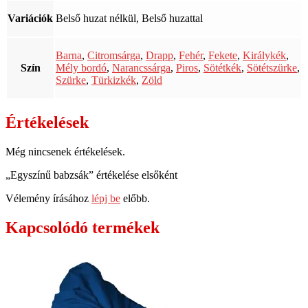
Variációk
Belső huzat nélkül, Belső huzattal
Barna
,
Citromsárga
,
Drapp
,
Fehér
,
Fekete
,
Királykék
,
Szín
Mély bordó
,
Narancssárga
,
Piros
,
Sötétkék
,
Sötétszürke
,
Szürke
,
Türkizkék
,
Zöld
Értékelések
Még nincsenek értékelések.
„Egyszínű babzsák” értékelése elsőként
Vélemény írásához
lépj be
előbb.
Kapcsolódó termékek