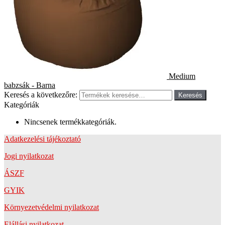
Medium
babzsák - Barna
Keresés a következőre:
Keresés
Kategóriák
Nincsenek termékkategóriák.
Adatkezelési tájékoztató
Jogi nyilatkozat
ÁSZF
GYIK
Környezetvédelmi nyilatkozat
Elállási nyilatkozat