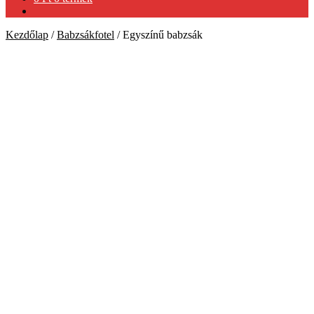
Kezdőlap
/
Babzsákfotel
/
Egyszínű babzsák