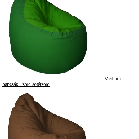
Medium
babzsák - zöld-sötétzöld