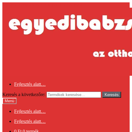
Ugrás a navigációhoz
Kilépés a tartalomba
Fejlesztés alatt…
Keresés a következőre:
Keresés
Menü
Fejlesztés alatt…
Fejlesztés alatt…
0
Ft
0 termék